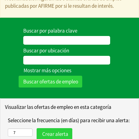
evolución,
publicadas por AFIRME por si le resultan de interés.
regístrate y
cuéntanos acerca
de tus áreas de
Buscar por palabra clave
interés y podrás
recibir
notificaciones de
Buscar por ubicación
futuras
oportunidades
Mostrar más opciones
que coincidan
con tus aptitudes
y experiencia.
Visualizar las ofertas de empleo en esta categoría
Seleccione la frecuencia (en días) para recibir una alerta: