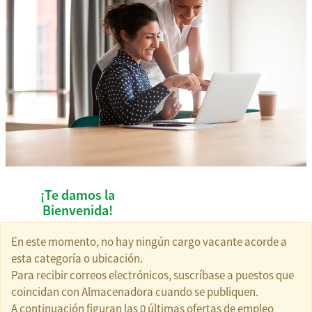
¡Te damos la
Bienvenida!
En este momento, no hay ningún cargo vacante acorde a
esta categoría o ubicación.
Somos una
Para recibir correos electrónicos, suscríbase a puestos que
empresa en
coincidan con Almacenadora cuando se publiquen.
constante
A continuación figuran las 0 últimas ofertas de empleo