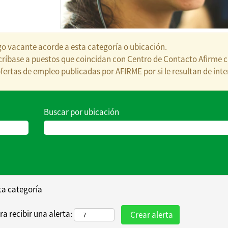
o vacante acorde a esta categoría o ubicación.
uscríbase a puestos que coincidan con Centro de Contacto Afirme 
fertas de empleo publicadas por AFIRME por si le resultan de inte
Buscar por ubicación
sta categoría
ra recibir una alerta: