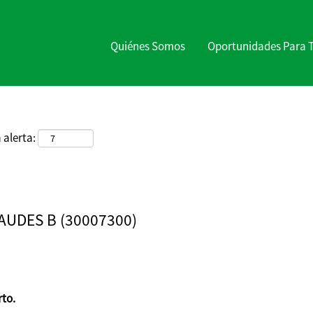
Buscar por ubicación
Quiénes Somos
Oportunidades Para 
 alerta:
AUDES B (30007300)
rto.