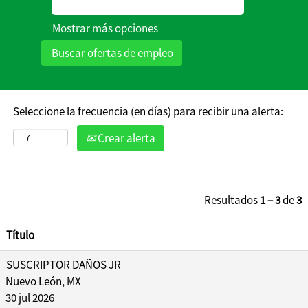
evolución,
Mostrar más opciones
regístrate y
cuéntanos acerca
de tus áreas de
interés y podrás
recibir
notificaciones de
Seleccione la frecuencia (en días) para recibir una alerta:
futuras
Crear alerta
oportunidades
que coincidan
con tus aptitudes
y experiencia.
Resultados
1 – 3
de
3
Título
SUSCRIPTOR DAÑOS JR
Nuevo León, MX
30 jul 2026