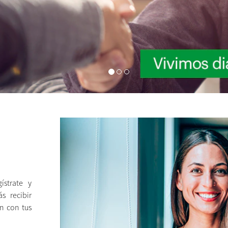
strate y
s recibir
n con tus