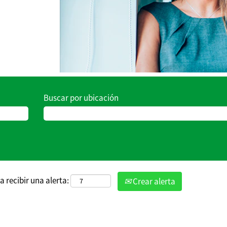
Buscar por ubicación
a recibir una alerta:
Crear alerta